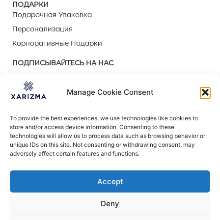
ПОДАРКИ
Подарочная Упаковка
Персонализация
Корпоративные Подарки
ПОДПИСЫВАЙТЕСЬ НА НАС
Manage Cookie Consent
To provide the best experiences, we use technologies like cookies to
store and/or access device information. Consenting to these
ОБСЛУЖИВАНИЕ КЛИЕНТОВ
technologies will allow us to process data such as browsing behavior or
Готовы помочь!
unique IDs on this site. Not consenting or withdrawing consent, may
Есть вопрос? Ознакомьтесь со страницей
часто
adversely affect certain features and functions.
задаваемыми вопросами
–
она может иметь ответ, который вы ищете!
Accept
Вы также можете
связаться с нами
Deny
Оплата и доставка
Обмен и возврат