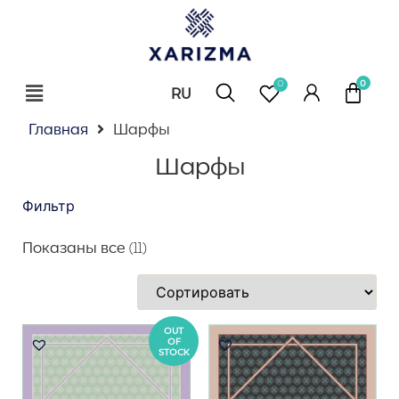
0
RU
EN
Главная
Шарфы
Шарфы
Фильтр
Показаны все (11)
OUT
OF
STOCK